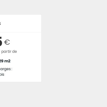
s
5
€
 partir de
 29 m2
arges :
is