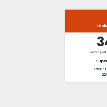
Le p
3
Loyer par
Super
Loyer H
22