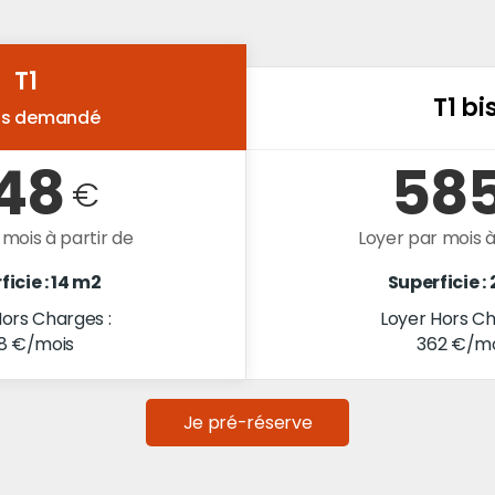
T1
T1 bi
lus demandé
48
58
€
 mois à partir de
Loyer par mois à
ficie : 14 m2
Superficie :
ors Charges :
Loyer Hors Ch
8 €/mois
362 €/mo
Je pré-réserve