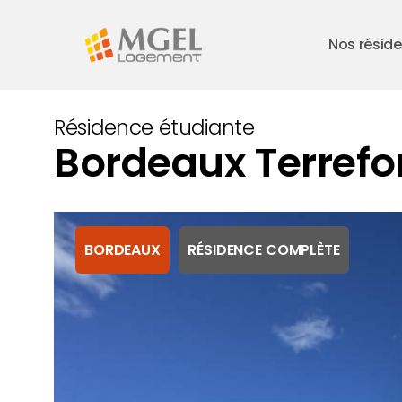
Skip
to
Nos résid
main
content
Résidence étudiante
Bordeaux Terrefo
BORDEAUX
RÉSIDENCE COMPLÈTE