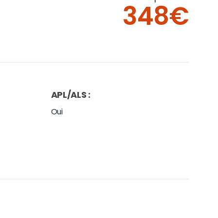
348€
APL/ALS
:
Oui