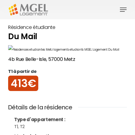
Skip
Menu
to
Close
main
Résidence étudiante
Menu
content
Du Mail
4b Rue Belle-Isle, 57000 Metz
T1 à partir de
413€
Détails de la résidence
Type d'appartement
:
T1, T2