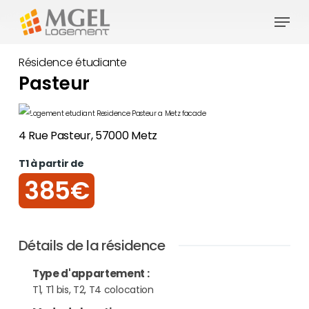
Skip
Menu
to
Close
main
Résidence étudiante
Menu
content
Pasteur
4 Rue Pasteur, 57000 Metz
T1 à partir de
385€
Détails de la résidence
Type d'appartement
:
T1, T1 bis, T2, T4 colocation