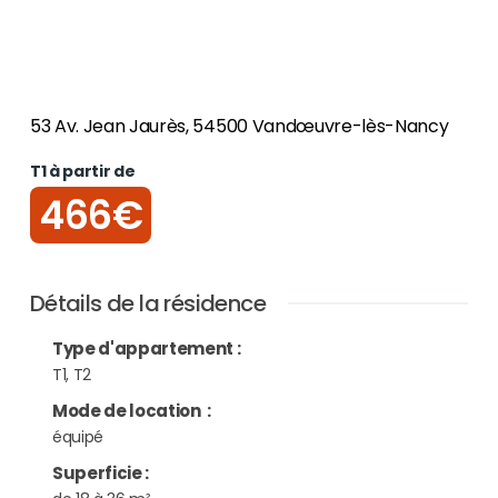
53 Av. Jean Jaurès, 54500 Vandœuvre-lès-Nancy
T1 à partir de
466€
Détails de la résidence
Type d'appartement
:
T1, T2
Mode de location
:
équipé
Superficie
: