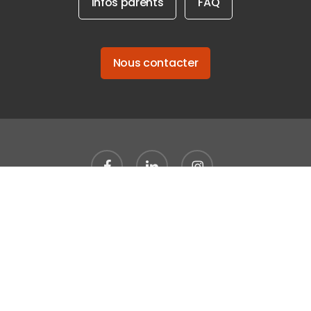
Infos parents
FAQ
Nous contacter
facebook
linkedin
instagram
Tous droits réservés
MGEL Logement Résidences étudiantes
Logements étudiants en France depuis 1994
Avis clients