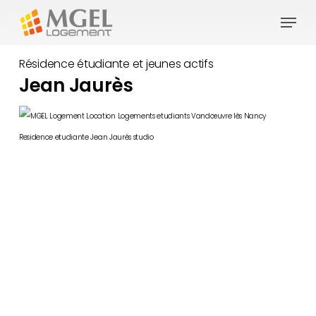
Skip
Menu
to
Close
main
Résidence étudiante et jeunes actifs
Menu
content
Jean Jaurès