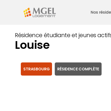
Skip
to
Nos résid
main
content
Résidence étudiante et jeunes actif
Louise
STRASBOURG
RÉSIDENCE COMPLÈTE