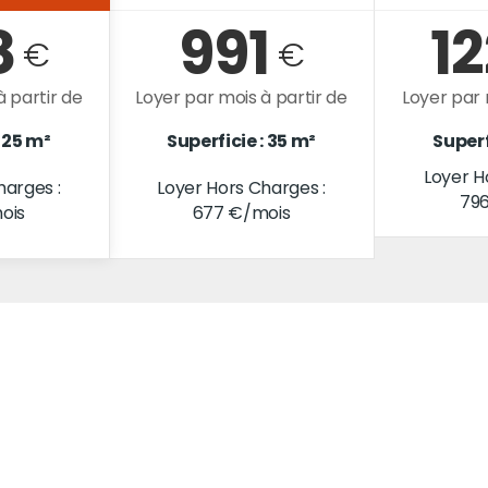
8
991
1
€
€
à partir de
Loyer par mois à partir de
Loyer par 
: 25 m²
Superficie : 35 m²
Superf
Loyer H
harges :
Loyer Hors Charges :
79
ois
677 €/mois