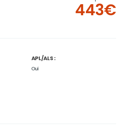
443€
APL/ALS
:
Oui