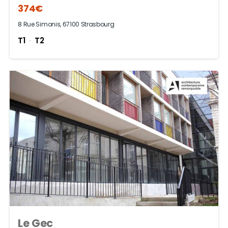
374€
8 Rue Simonis, 67100 Strasbourg
T1
T2
Le Gec