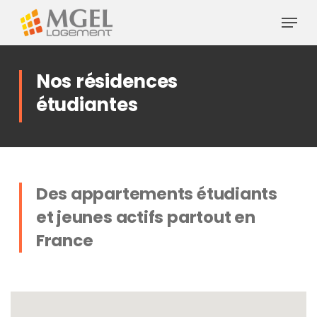
Skip
Menu
to
Close
main
Menu
content
Nos résidences
étudiantes
Des appartements étudiants
et jeunes actifs partout en
France