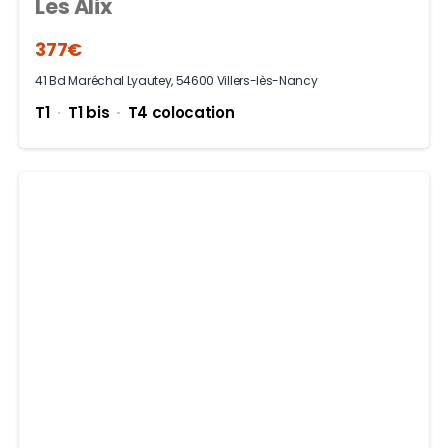
Les Alix
377€
41 Bd Maréchal Lyautey, 54600 Villers-lès-Nancy
T1
T1 bis
T4 colocation