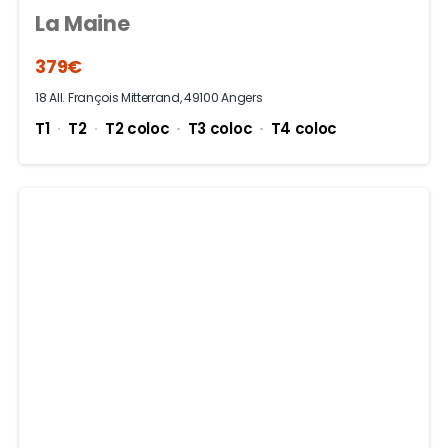
La Maine
379€
18 All. François Mitterrand, 49100 Angers
T1
T2
T2 coloc
T3 coloc
T4 coloc