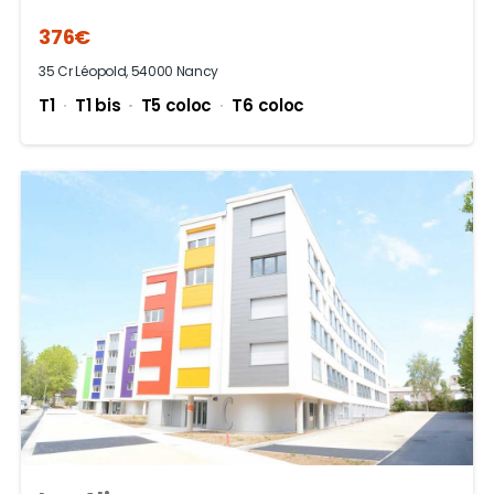
376€
35 Cr Léopold, 54000 Nancy
T1
T1 bis
T5 coloc
T6 coloc