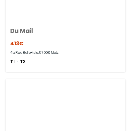
Du Mail
413€
4b Rue Belle-Isle, 57000 Metz
T1
T2