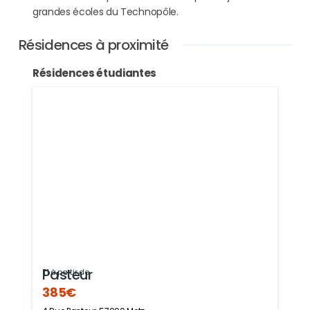
grandes écoles du Technopôle.
Résidences à proximité
Résidences étudiantes
Pasteur
T1 à partir de
385€