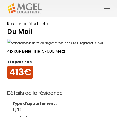
Skip
Menu
to
Close
main
Résidence étudiante
Menu
content
Du Mail
4b Rue Belle-Isle, 57000 Metz
T1 à partir de
413€
Détails de la résidence
Type d'appartement
:
T1, T2