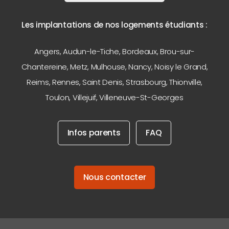
Les implantations de nos logements étudiants :
Angers
,
Audun-le-Tiche
,
Bordeaux
,
Brou-sur-
Chantereine
,
Metz
,
Mulhouse
,
Nancy
,
Noisy le Grand
,
Reims
,
Rennes
,
Saint Denis
,
Strasbourg
,
Thionville
,
Toulon
,
Villejuif
,
Villeneuve-St-Georges
Infos parents
FAQ
Nous contacter