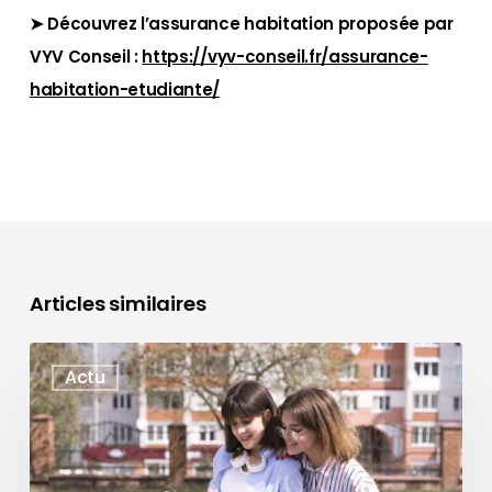
➤ Découvrez l’assurance habitation proposée par
VYV Conseil :
https://vyv-conseil.fr/assurance-
habitation-etudiante/
Articles similaires
Résidence
Actu
étudiante
:
les
avantages