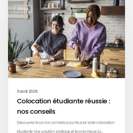
Colocation
Actu
étudiante
réussie
:
nos
conseils
3 août 2026
Colocation étudiante réussie :
nos conseils
Découvrez tous nos conseils pour réussir votre colocation
étudiante Une solution pratique et économique La…