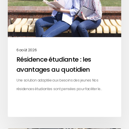
au
quotidien
6 août 2026
Résidence étudiante : les
avantages au quotidien
Une solution adaptée aux besoins des jeunes Nos
résidences étudiantes sont pensées pour faciliter le…