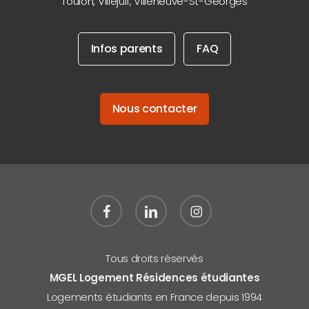
Toulon
,
Villejuif
,
Villeneuve-St-Georges
Infos parents
FAQ
Nous contacter
facebook
linkedin
instagram
Tous droits réservés
MGEL Logement Résidences étudiantes
Logements étudiants en France depuis 1994