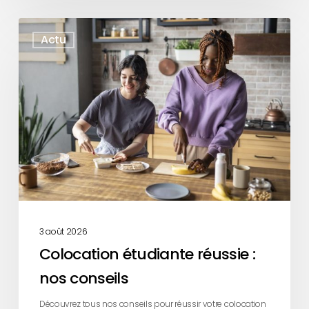
Colocation
Actu
étudiante
réussie
:
nos
conseils
3 août 2026
Colocation étudiante réussie :
nos conseils
Découvrez tous nos conseils pour réussir votre colocation