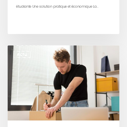
étudiante Une solution pratique et économique La…
Premier
Actu
studio
étudiant
:
les
indispensables
à
prévoir