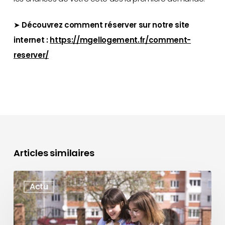
➤
Découvrez comment réserver sur notre site
internet :
https://mgellogement.fr/comment-
reserver/
Articles similaires
Résidence
Actu
étudiante
:
les