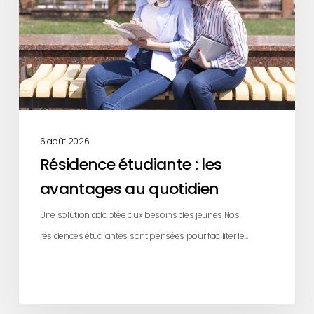
avantages
au
quotidien
6 août 2026
Résidence étudiante : les
avantages au quotidien
Une solution adaptée aux besoins des jeunes Nos
résidences étudiantes sont pensées pour faciliter le…