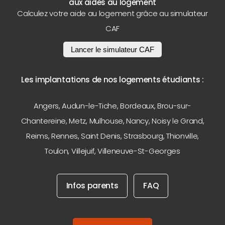
aux aides au logement
Calculez votre aide au logement grâce au simulateur
CAF
Lancer le simulateur CAF
Les implantations de nos logements étudiants :
Angers
,
Audun-le-Tiche
,
Bordeaux
,
Brou-sur-
Chantereine
,
Metz
,
Mulhouse
,
Nancy
,
Noisy le Grand
,
Reims
,
Rennes
,
Saint Denis
,
Strasbourg
,
Thionville
,
Toulon
,
Villejuif
,
Villeneuve-St-Georges
Infos parents
FAQ