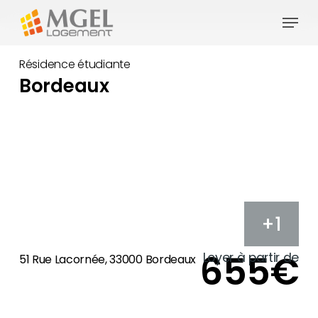
Skip
Menu
to
main
Résidence étudiante
content
Bordeaux
+1
655€
Loyer à partir de
51 Rue Lacornée, 33000 Bordeaux