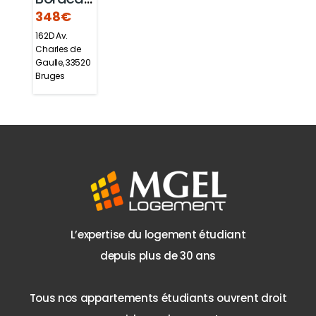
348€
Terrefort
162D Av.
Charles de
Gaulle, 33520
Bruges
L’expertise du logement étudiant
depuis plus de 30 ans
Tous nos appartements étudiants ouvrent droit