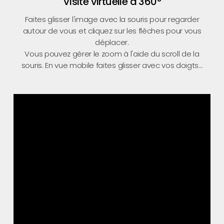
Visite virtuelle à 360°
Faites glisser l'image avec la souris pour regarder
autour de vous et cliquez sur les flèches pour vous
déplacer.
Vous pouvez gérer le zoom à l'aide du scroll de la
souris. En vue mobile faites glisser avec vos doigts...