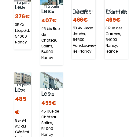
T1 à partir
Le
T1 à partir
de
Les
Carmes
Jean
T1 à partir de
T1 à partir de
de
Gec
376€
469€
466€
Grands
407€
Jaurès
35 Cr
3 Rue des
53 Av. Jean
45 bis Rue
Moulins
Léopold,
Carmes,
Jaurès,
de
54000
Bât B
54000
54500
Château
Nancy
Nancy,
Vandœuvre-
Salins,
France
lès-Nancy
54000
Nancy
T1 à partir
Le
T1 à partir
de
Les
de
Major
485
Grands
499€
€
45 Rue de
Moulins
Château
92-94
Bât A
Salins,
Av. du
54000
Général
Nancy