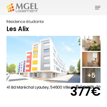
Skip
Menu
to
main
Résidence étudiante
content
Les Alix
+5
377€
T1 à partir de
41 Bd Maréchal Lyautey, 54600 Villers-lès-Nancy