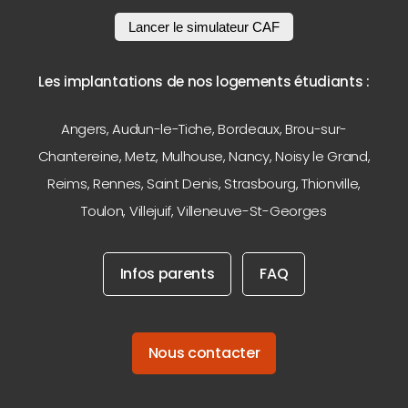
Lancer le simulateur CAF
Les implantations de nos logements étudiants :
Angers
,
Audun-le-Tiche
,
Bordeaux
,
Brou-sur-
Chantereine
,
Metz
,
Mulhouse
,
Nancy
,
Noisy le Grand
,
Reims
,
Rennes
,
Saint Denis
,
Strasbourg
,
Thionville
,
Toulon
,
Villejuif
,
Villeneuve-St-Georges
Infos parents
FAQ
Nous contacter