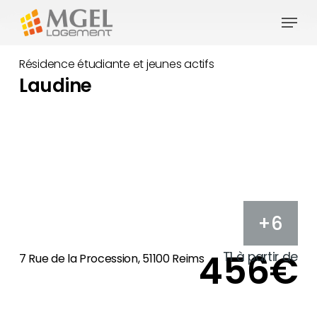
Skip
Menu
to
main
Résidence étudiante et jeunes actifs
content
Laudine
+6
456€
T1 à partir de
7 Rue de la Procession, 51100 Reims