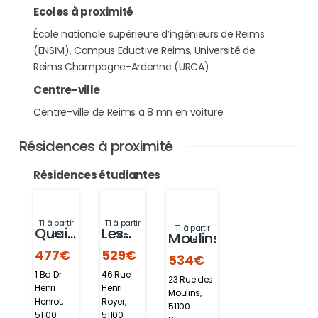
Ecoles à proximité
École nationale supérieure d’ingénieurs de Reims
(ENSIM), Campus Eductive Reims, Université de
Reims Champagne-Ardenne (URCA)
Centre-ville
Centre-ville de Reims à 8 mn en voiture
Résidences à proximité
Résidences étudiantes
T1 à partir
T1 à partir
T1 à partir
Quai
Les
Moulins
de
de
de
207
477€
Bulles
529€
534€
1 Bd Dr
46 Rue
23 Rue des
Henri
Henri
Moulins,
Henrot,
Royer,
51100
51100
51100