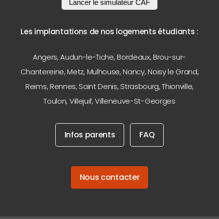
Lancer le simulateur CAF
Les implantations de nos logements étudiants :
Angers
,
Audun-le-Tiche
,
Bordeaux
,
Brou-sur-
Chantereine
,
Metz
,
Mulhouse
,
Nancy
,
Noisy le Grand
,
Reims
,
Rennes
,
Saint Denis
,
Strasbourg
,
Thionville
,
Toulon
,
Villejuif
,
Villeneuve-St-Georges
Infos parents
FAQ
Nous contacter