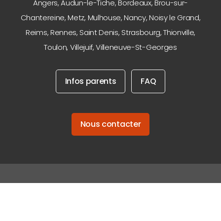
Angers
,
Audun-le-Tiche
,
Bordeaux
,
Brou-sur-
Chantereine
,
Metz
,
Mulhouse
,
Nancy
,
Noisy le Grand
,
Reims
,
Rennes
,
Saint Denis
,
Strasbourg
,
Thionville
,
Toulon
,
Villejuif
,
Villeneuve-St-Georges
Infos parents
FAQ
Nous contacter
facebook
linkedin
instagram