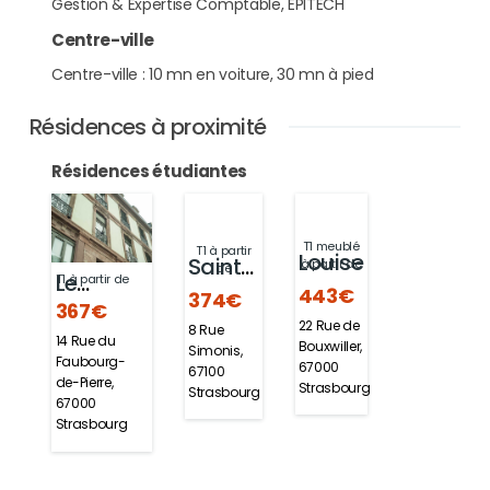
Gestion & Expertise Comptable, EPITECH
Centre-ville
Centre-ville : 10 mn en voiture, 30 mn à pied
Résidences à proximité
Résidences étudiantes
T1 meublé
T1 à partir
Louise
Sainte-
à partir de
de
Le
T1 à partir de
443€
Odile
374€
367€
Faubourg
22 Rue de
8 Rue
14 Rue du
Bouxwiller,
Simonis,
Faubourg-
67000
67100
de-Pierre,
Strasbourg
Strasbourg
67000
Strasbourg