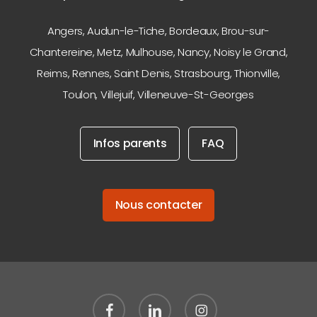
Angers
,
Audun-le-Tiche
,
Bordeaux
,
Brou-sur-
Chantereine
,
Metz
,
Mulhouse
,
Nancy
,
Noisy le Grand
,
Reims
,
Rennes
,
Saint Denis
,
Strasbourg
,
Thionville
,
Toulon
,
Villejuif
,
Villeneuve-St-Georges
Infos parents
FAQ
Nous contacter
facebook
linkedin
instagram