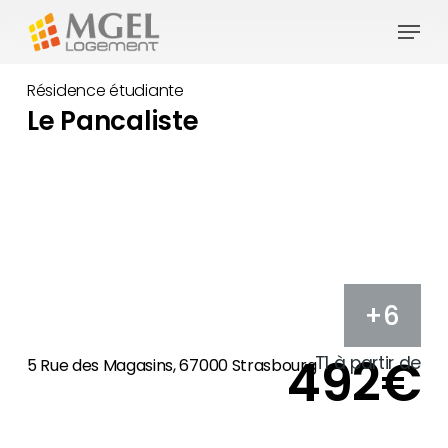
Skip
Menu
to
main
Résidence étudiante
content
Le Pancaliste
+6
492€
T1 à partir de
5 Rue des Magasins, 67000 Strasbourg