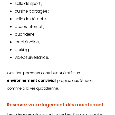
salle de sport ;
cuisine partagée ;
salle de détente ;
accès internet ;
buanderie ;
local à vélos ;
parking ;
vidéosurveillance.
Ces équipements contribuent à offrir un
environnement convivial
, propice aux études
comme à la vie quotidienne.
Réservez votre logement dès maintenant
Les pré-réservations sont ouvertes. Si vous souhaitez