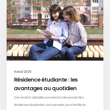
Actu
étudiante
:
les
avantages
au
quotidien
6 août 2026
Résidence étudiante : les
avantages au quotidien
Une solution adaptée aux besoins des jeunes Nos
résidences étudiantes sont pensées pour faciliter le…