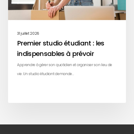
prévoir
31 juillet 2026
Premier studio étudiant : les
indispensables à prévoir
Apprendre à gérer son quotidien et organiser son lieu de
vie. Un studio étudiant demande…