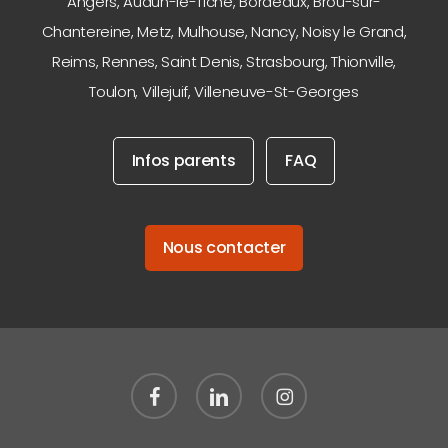
Angers
,
Audun-le-Tiche
,
Bordeaux
,
Brou-sur-
Chantereine
,
Metz
,
Mulhouse
,
Nancy
,
Noisy le Grand
,
Reims
,
Rennes
,
Saint Denis
,
Strasbourg
,
Thionville
,
Toulon
,
Villejuif
,
Villeneuve-St-Georges
Infos parents
FAQ
Nous contacter
facebook
linkedin
instagram