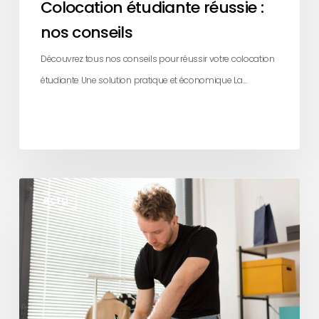
Colocation étudiante réussie :
nos conseils
Découvrez tous nos conseils pour réussir votre colocation
étudiante Une solution pratique et économique La…
Premier
Actu
studio
étudiant
:
les
indispensables
à