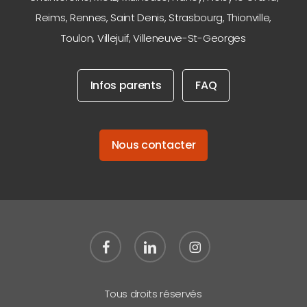
Reims
,
Rennes
,
Saint Denis
,
Strasbourg
,
Thionville
,
Toulon
,
Villejuif
,
Villeneuve-St-Georges
Infos parents
FAQ
Nous contacter
facebook
linkedin
instagram
Tous droits réservés