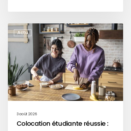
Colocation
Actu
étudiante
réussie
:
nos
conseils
3 août 2026
Colocation étudiante réussie :