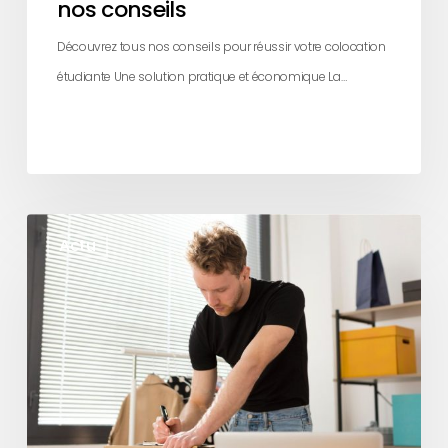
nos conseils
Découvrez tous nos conseils pour réussir votre colocation
étudiante Une solution pratique et économique La…
Premier
Actu
studio
étudiant
:
les
indispensables
à
prévoir