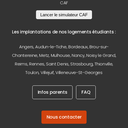
CAF
Lancer le simulateur CAF
Les implantations de nos logements étudiants :
Angers
,
Audun-le-Tiche
,
Bordeaux
,
Brou-sur-
Chantereine
,
Metz
,
Mulhouse
,
Nancy
,
Noisy le Grand
,
Reims
,
Rennes
,
Saint Denis
,
Strasbourg
,
Thionville
,
Toulon
,
Villejuif
,
Villeneuve-St-Georges
Infos parents
FAQ
Nous contacter