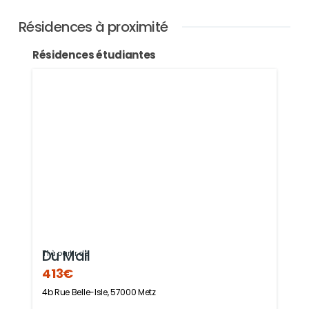
Résidences à proximité
Résidences étudiantes
Du Mail
T1 à partir de
413€
4b Rue Belle-Isle, 57000 Metz