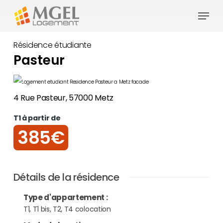
Skip
Menu
to
Close
main
Résidence étudiante
Menu
content
Pasteur
4 Rue Pasteur, 57000 Metz
T1 à partir de
385€
Détails de la résidence
Type d'appartement
:
T1, T1 bis, T2, T4 colocation