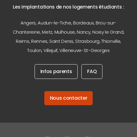
Les implantations de nos logements étudiants :
Angers
,
Audun-le-Tiche
,
Bordeaux
,
Brou-sur-
Chantereine
,
Metz
,
Mulhouse
,
Nancy
,
Noisy le Grand
,
Reims
,
Rennes
,
Saint Denis
,
Strasbourg
,
Thionville
,
Toulon
,
Villejuif
,
Villeneuve-St-Georges
Infos parents
FAQ
Nous contacter