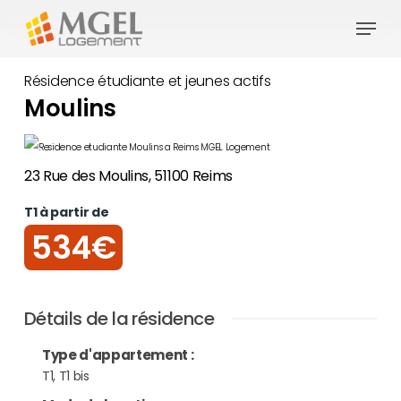
Skip
Menu
to
Close
main
Résidence étudiante et jeunes actifs
Menu
content
Moulins
23 Rue des Moulins, 51100 Reims
T1 à partir de
534€
Détails de la résidence
Type d'appartement
:
T1, T1 bis